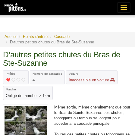
Bascu
la
naviga
Accueil
Points d'intérêt
Cascade
D'autres petites chutes du Bras de Ste-Suzanne
D'autres petites chutes du Bras de
Ste-Suzanne
Intérêt
Nombre de cascades
Voiture
4
Inaccessible en voiture
Marche
Obligé de marcher > 1km
Même sortie, même cheminement que pour
le Bras de Sainte-Suzanne. Les chutes,
toboggans ou remous se longent pour
accéder à la cascade principale.
Toutes ces petites chutes ou toboggans se