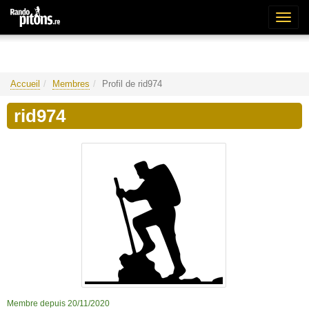
Bascu
la
naviga
Accueil
Membres
Profil de rid974
rid974
Membre depuis 20/11/2020