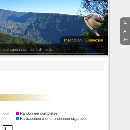
A-
A
A+
Inscription
Connexion
Randonnée complétée
SAM
Participation à une randonnée organisée
1
8