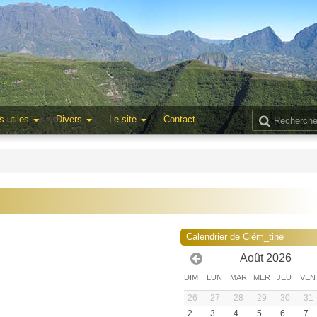
s utiles
Divers
Le site
Contact
Calendrier de Clém_tine
Août 2026
DIM
LUN
MAR
MER
JEU
VEN
26
27
28
29
30
31
2
3
4
5
6
7