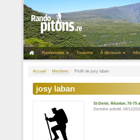
Randonnées
Tourisme
À découvrir
Info
Accueil
Membres
Profil de josy laban
josy laban
St-Denis
,
Réunion
,
70-75 
Dernière activité: 09/12/20