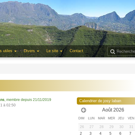
s utiles
Divers
Le site
Contact
ans
, membre depuis 21/11/2019
Calendrier de josy laban
21 à 02:50
Août 2026
DIM
LUN
MAR
MER
JEU
VEN
26
27
28
29
30
31
2
3
4
5
6
7