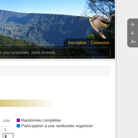
A-
A
A+
Inscription
Connexion
Randonnée complétée
SAM
Participation à une randonnée organisée
1
8