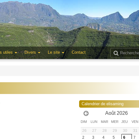
s utiles
Divers
Le site
Contact
5
Calendrier de elisaming
Août 2026
DIM
LUN
MAR
MER
JEU
VEN
26
27
28
29
30
31
2
3
4
5
6
7