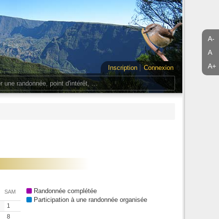
A-
A
A+
Inscription
Connexion
Randonnée complétée
SAM
Participation à une randonnée organisée
1
8