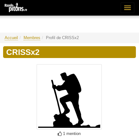
Bascu
la
naviga
Accueil
Membres
Profil de CRISSx2
CRISSx2
1 mention