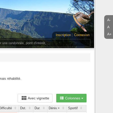
A-
A
A+
Inscription
Connexion
ais réhabilité.
Avec vignette
Colonnes
Difficulté
Dst.
Dur.
Déniv.+
Sportif