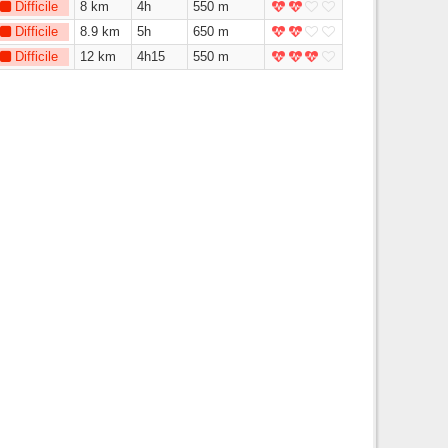
Difficile
8 km
4h
550 m
Difficile
8.9 km
5h
650 m
Difficile
12 km
4h15
550 m