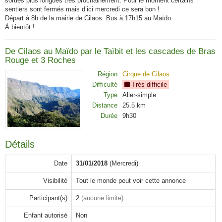
sorties plus longues très prochainement. Pour le moment certains
sentiers sont fermés mais d’ici mercredi ce sera bon !
Départ à 8h de la mairie de Cilaos. Bus à 17h15 au Maïdo.
À bientôt !
De Cilaos au Maïdo par le Taïbit et les cascades de Bras
Rouge et 3 Roches
Région
Cirque de Cilaos
Difficulté
Très difficile
Type
Aller-simple
Distance
25.5 km
Durée
9h30
Détails
Date
31/01/2018
(Mercredi)
Visibilité
Tout le monde peut voir cette annonce
Participant(s)
2
(aucune limite)
Enfant autorisé
Non