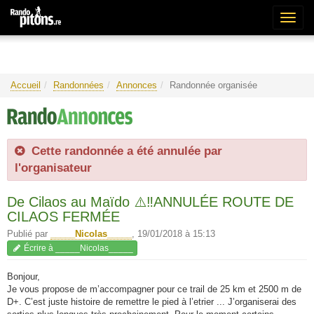
Bascu
la
naviga
Accueil
Randonnées
Annonces
Randonnée organisée
Cette randonnée a été annulée par
l'organisateur
De Cilaos au Maïdo ⚠️‼️ANNULÉE ROUTE DE
CILAOS FERMÉE
Publié par
_____Nicolas_____
,
19/01/2018 à 15:13
Écrire à _____Nicolas_____
Bonjour,
Je vous propose de m’accompagner pour ce trail de 25 km et 2500 m de
D+. C’est juste histoire de remettre le pied à l’etrier ... J’organiserai des