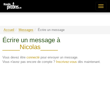
Bascu
la
naviga
Accueil
Messages
Écrire un message
Écrire un message à
_____Nicolas_____
Vous devez être
connecté
pour envoyer un message.
Vous n'avez pas encore de compte ?
Inscrivez-vous
dès maintenant.