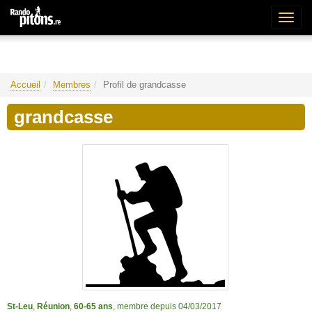
Bascu
la
naviga
Accueil
Membres
Profil de grandcasse
grandcasse
St-Leu
,
Réunion
,
60-65 ans
, membre depuis 04/03/2017