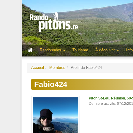
Randonnées
Tourisme
À découvrir
Info
Accueil
Membres
Profil de Fabio424
Fabio424
Piton St-Leu
,
Réunion
,
50-
Dernière activité: 07/12/20