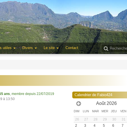
s utiles
Divers
Le site
Contact
55 ans
, membre depuis 22/07/2019
Calendrier de Fabio424
19 à 13:50
Août 2026
DIM
LUN
MAR
MER
JEU
VEN
26
27
28
29
30
31
2
3
4
5
6
7