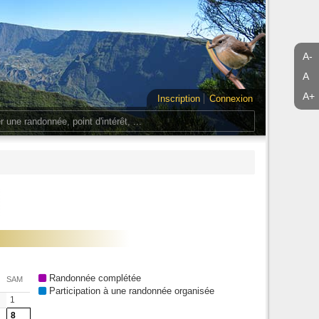
A-
A
A+
Inscription
Connexion
Randonnée complétée
SAM
Participation à une randonnée organisée
1
8