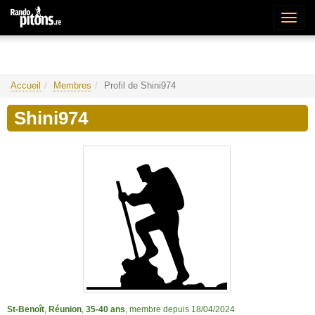
Bascu
la
naviga
Accueil
Membres
Profil de Shini974
Shini974
St-Benoît
,
Réunion
,
35-40 ans
, membre depuis 18/04/2024