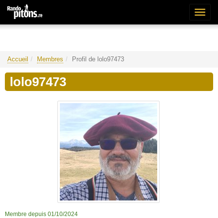
Bascu
la
naviga
Accueil
Membres
Profil de lolo97473
lolo97473
Membre depuis 01/10/2024