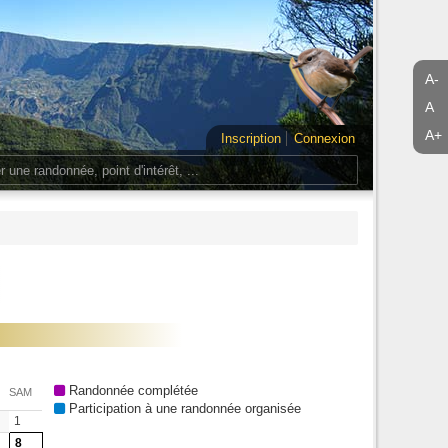
A-
A
A+
Inscription
Connexion
Randonnée complétée
SAM
Participation à une randonnée organisée
1
8