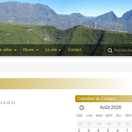
s utiles
Divers
Le site
Contact
4
Calendrier de Cartapus
24 à 16:33
Août 2026
DIM
LUN
MAR
MER
JEU
VEN
26
27
28
29
30
31
2
3
4
5
6
7