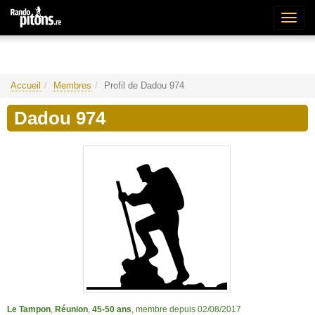
Bascu
la
naviga
Accueil
Membres
Profil de Dadou 974
Dadou 974
Le Tampon
,
Réunion
,
45-50 ans
, membre depuis 02/08/2017