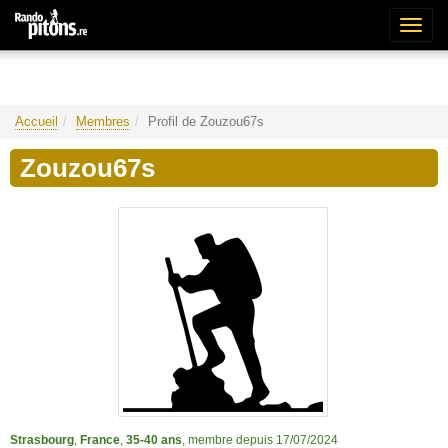
Bascu
la
naviga
Accueil
Membres
Profil de Zouzou67s
Zouzou67s
Strasbourg
,
France
,
35-40 ans
, membre depuis 17/07/2024