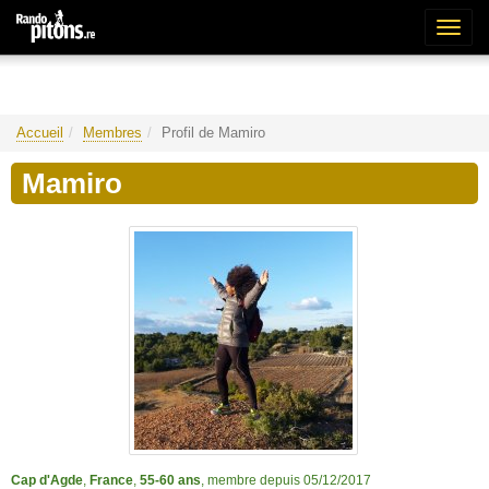
Bascu
la
naviga
Accueil
Membres
Profil de Mamiro
Mamiro
Cap d'Agde
,
France
,
55-60 ans
, membre depuis 05/12/2017