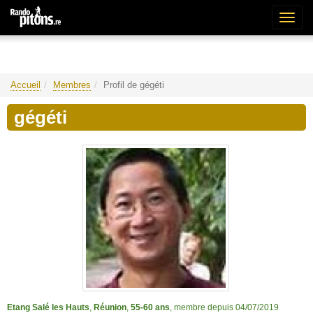
Bascu
la
naviga
Accueil
Membres
Profil de gégéti
gégéti
Etang Salé les Hauts
,
Réunion
,
55-60 ans
, membre depuis 04/07/2019