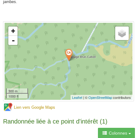
jambes.
+
-
300 m
1000 ft
Leaflet
| ©
OpenStreetMap
contributors
Lien vers Google Maps
Randonnée liée à ce point d'intérêt (1)
Colonnes