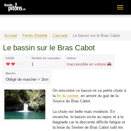
Bascu
la
naviga
Accueil
Points d'intérêt
Cascade
Le bassin sur le Bras Cabot
Le bassin sur le Bras Cabot
Intérêt
Nombre de cascades
Voiture
1
Inaccessible en voiture
Marche
Obligé de marcher > 1km
On rencontre ce bassin et sa petite chute à
la
fin du sentier,
en amont du gué de la
Source du Bras Cabot.
La chute est belle mais modeste. En
revanche, le bassin incite au repos et à la
baignade car la descente difficile fatigue et
la boue du Sentier de Bras Cabot salit les