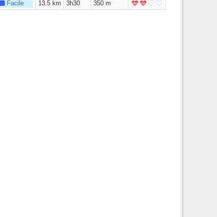
Facile
13.5 km
3h30
350 m