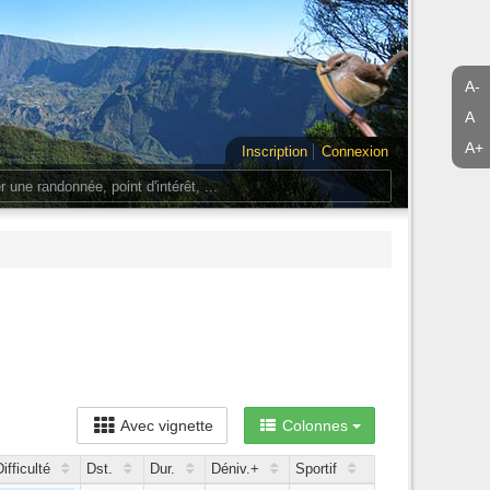
A-
A
A+
Inscription
Connexion
Avec vignette
Colonnes
Difficulté
Dst.
Dur.
Déniv.+
Sportif