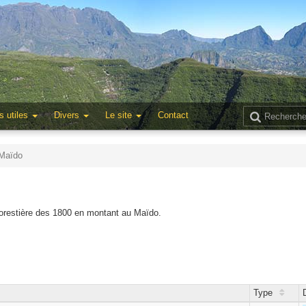
s utiles
Divers
Le site
Contact
 Maïdo
 Forestière des 1800 en montant au Maïdo.
Type