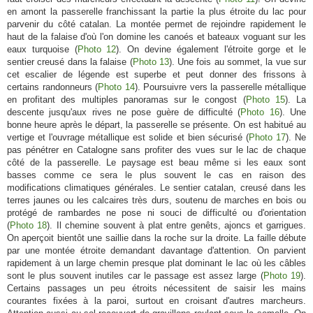
en amont la passerelle franchissant la partie la plus étroite du lac pour
parvenir du côté catalan. La montée permet de rejoindre rapidement le
haut de la falaise d'où l'on domine les canoés et bateaux voguant sur les
eaux turquoise (
Photo 12
). On devine également l'étroite gorge et le
sentier creusé dans la falaise (
Photo 13
). Une fois au sommet, la vue sur
cet escalier de légende est superbe et peut donner des frissons à
certains randonneurs (
Photo 14
). Poursuivre vers la passerelle métallique
en profitant des multiples panoramas sur le congost (
Photo 15
). La
descente jusqu'aux rives ne pose guère de difficulté (
Photo 16
). Une
bonne heure après le départ, la passerelle se présente. On est habitué au
vertige et l'ouvrage métallique est solide et bien sécurisé (
Photo 17
). Ne
pas pénétrer en Catalogne sans profiter des vues sur le lac de chaque
côté de la passerelle. Le paysage est beau même si les eaux sont
basses comme ce sera le plus souvent le cas en raison des
modifications climatiques générales. Le sentier catalan, creusé dans les
terres jaunes ou les calcaires très durs, soutenu de marches en bois ou
protégé de rambardes ne pose ni souci de difficulté ou d'orientation
(
Photo 18
). Il chemine souvent à plat entre genêts, ajoncs et garrigues.
On aperçoit bientôt une saillie dans la roche sur la droite. La faille débute
par une montée étroite demandant davantage d'attention. On parvient
rapidement à un large chemin presque plat dominant le lac où les câbles
sont le plus souvent inutiles car le passage est assez large (
Photo 19
).
Certains passages un peu étroits nécessitent de saisir les mains
courantes fixées à la paroi, surtout en croisant d'autres marcheurs.