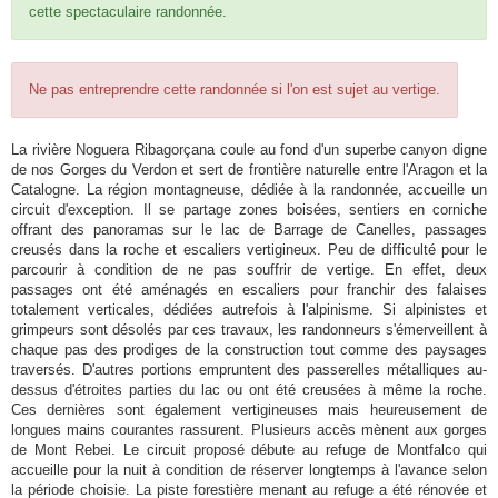
cette spectaculaire randonnée.
Ne pas entreprendre cette randonnée si l'on est sujet au vertige.
La rivière Noguera Ribagorçana coule au fond d'un superbe canyon digne
de nos Gorges du Verdon et sert de frontière naturelle entre l'Aragon et la
Catalogne. La région montagneuse, dédiée à la randonnée, accueille un
circuit d'exception. Il se partage zones boisées, sentiers en corniche
offrant des panoramas sur le lac de Barrage de Canelles, passages
creusés dans la roche et escaliers vertigineux. Peu de difficulté pour le
parcourir à condition de ne pas souffrir de vertige. En effet, deux
passages ont été aménagés en escaliers pour franchir des falaises
totalement verticales, dédiées autrefois à l'alpinisme. Si alpinistes et
grimpeurs sont désolés par ces travaux, les randonneurs s'émerveillent à
chaque pas des prodiges de la construction tout comme des paysages
traversés. D'autres portions empruntent des passerelles métalliques au-
dessus d'étroites parties du lac ou ont été creusées à même la roche.
Ces dernières sont également vertigineuses mais heureusement de
longues mains courantes rassurent. Plusieurs accès mènent aux gorges
de Mont Rebei. Le circuit proposé débute au refuge de Montfalco qui
accueille pour la nuit à condition de réserver longtemps à l'avance selon
la période choisie. La piste forestière menant au refuge a été rénovée et