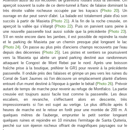
Attention aussi au sol recouvert de gravillons roulant sous la semelle. On
aperçoit souvent la suite de ce demi-tunnel à flanc de falaise dominant la
très étroite vallée rocheuse occupée par les kayacs (
Photo 20
). Un
ouvrage en dur peut servir d'abri. La balade est totalement plate d'où son
succès à partir de Masieta (
Photo 21
). A la fin de la roche creusée, on
aperçoit la vallée qui s'élargit (
Photo 22
). Puis on parvient sans peine à
une nouvelle passerelle tout aussi solide que la précédente (
Photo 23
).
S'il en reste encore dans les jambes, il est possible de rejoindre la route
et le parking de Masieta par un chemin presque plat longeant le lac
(
Photo 24
). On passe au plus près d'anciens champs recouverts par l'eau
depuis des décennies (
Photo 25
). Les pistes et sentiers se poursuivent
vers la Masieta qui abrite un grand parking destiné aux randonneurs
attaquant le Congost de Mont Rebei par le nord. Après une boisson
fraîche prise à la boutique, préférer le GR1 pour revenir à la précédente
passerelle. Il ondule près des falaises et grimpe un peu vers les ruines du
Corral de Sant Jaumes où l'on découvre un emplacement planté d'arbres
entouré d'un muret destiné à l'époque à garder le bétail (
Photo 26
). Prévoir
autant de temps de marche pour revenir au refuge de Montfalco. La partie
creusée est toujours aussi facile tout comme la passerelle. Les deux
escaliers, en revanche, s'effectuent alors en descente, très
impressionnants si l'on est sujet au vertige. Le plus difficile après 6
heures de marche est le retour en forêt pour une montée de 200 m. A
quelques mètres de l'auberge, emprunter le petit sentier longeant
quelques ruines et rejoindre en 10 minutes l'ermitage de Santa Quiteria,
perché sur son éperon rocheux offrant de magnifiques paysages sur le