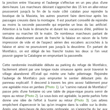
la jonction entre Viacamp et l'auberge s'effectue en un peu plus d'une
demi-heure. Les marcheurs désirant s'approcher des 15 km en aller-retour
pousseront jusqu'à la fin de la route côté catalan pour rejoindre la
boutique de la Masieta, les autres pourront faire demi-tour après les
passages creusés dans la montagne. Il est pourtant conseillé de rejoindre
au moins la seconde passerelle qui enjambe un bras du lac artificiel.
Attention à la foule le dimanche et durant les vacances d'été, préférer la
semaine ou marcher tôt le matin. De nombreux marcheurs partant de
Masieta abandonnent avant de franchir la falaise en raison de la forte
impression de vide et de l'aspect aérien des escaliers accrochés à la
falaise et ainsi ne poursuivent pas jusqu'à la deuxième. En partant de
Montfalco, on est obligé de les franchir toutes les deux si l'on veut
pouvoir gagner la Catalogne en empruntant la passerelle.
Cette randonnée inoubliable débute au parking du refuge de Montfalco,
facilement atteint par une longue route sinueuse après avoir traversé le
village abandonné d'Estall qui mérite une halte pèlerinage. Rejoindre
l'auberge de Montfalco puis emprunter le sentier débutant près du
panneau explicatif. Il descend à travers les pins assez faiblement pour
une agréable mise en jambes (
Photo 1
). Le "camino natural de Montfalco"
passe près d'une fontaine où une table de pique-nique pourra servir de
repos au retour (
Photo 2
). Le sous-bois est agréable, la pente parfois forte
donne une idée de l'effort à fournir au retour (
Photo 3
). Les arbres
empêchent d'apercevoir le lac qu'on imagine dans la vallée sur la droite.
Après une demi-heure de descente ombragée, on s'approche du lac aux