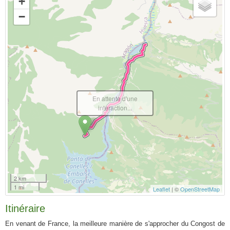
+
−
En attente d'une
interaction...
2 km
1 mi
Leaflet
| ©
OpenStreetMap
Itinéraire
En venant de France, la meilleure manière de s'approcher du Congost de