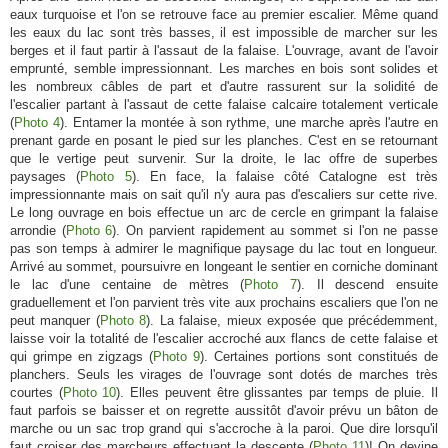
eaux turquoise et l'on se retrouve face au premier escalier. Même quand
les eaux du lac sont très basses, il est impossible de marcher sur les
berges et il faut partir à l'assaut de la falaise. L'ouvrage, avant de l'avoir
emprunté, semble impressionnant. Les marches en bois sont solides et
les nombreux câbles de part et d'autre rassurent sur la solidité de
l'escalier partant à l'assaut de cette falaise calcaire totalement verticale
(
Photo 4
). Entamer la montée à son rythme, une marche après l'autre en
prenant garde en posant le pied sur les planches. C'est en se retournant
que le vertige peut survenir. Sur la droite, le lac offre de superbes
paysages (
Photo 5
). En face, la falaise côté Catalogne est très
impressionnante mais on sait qu'il n'y aura pas d'escaliers sur cette rive.
Le long ouvrage en bois effectue un arc de cercle en grimpant la falaise
arrondie (
Photo 6
). On parvient rapidement au sommet si l'on ne passe
pas son temps à admirer le magnifique paysage du lac tout en longueur.
Arrivé au sommet, poursuivre en longeant le sentier en corniche dominant
le lac d'une centaine de mètres (
Photo 7
). Il descend ensuite
graduellement et l'on parvient très vite aux prochains escaliers que l'on ne
peut manquer (
Photo 8
). La falaise, mieux exposée que précédemment,
laisse voir la totalité de l'escalier accroché aux flancs de cette falaise et
qui grimpe en zigzags (
Photo 9
). Certaines portions sont constitués de
planchers. Seuls les virages de l'ouvrage sont dotés de marches très
courtes (
Photo 10
). Elles peuvent être glissantes par temps de pluie. Il
faut parfois se baisser et on regrette aussitôt d'avoir prévu un bâton de
marche ou un sac trop grand qui s'accroche à la paroi. Que dire lorsqu'il
faut croiser des marcheurs effectuant la descente (
Photo 11
)! On devine