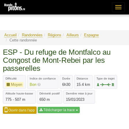
Bascu
la
naviga
Accueil
Randonnées
Régions
Ailleurs
Espagne
Cette randonnée
ESP - Du refuge de Montfalco au
Congost de Mont-Rebei par les
passerelles
Difficulté
Indice de confiance
Durée
Distance
Type de trajet
Moyen
Bon
6h30
15.4 km
Altitude haute-basse
Dénivelé positif
Dernière mise à jour
775 - 507 m
650 m
15/01/2023
Télécharger la trace
Ouvrir dans l'app