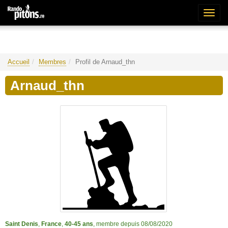
Bascu
la
naviga
Accueil
Membres
Profil de Arnaud_thn
Arnaud_thn
Saint Denis
,
France
,
40-45 ans
, membre depuis 08/08/2020