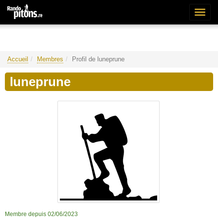
Bascu
la
naviga
Accueil
Membres
Profil de luneprune
luneprune
Membre depuis 02/06/2023