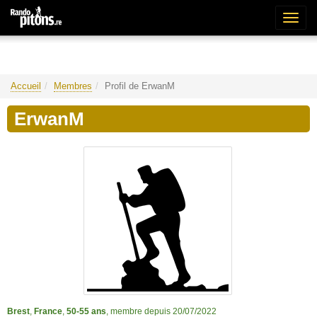
Bascu
la
naviga
Accueil
Membres
Profil de ErwanM
ErwanM
Brest
,
France
,
50-55 ans
, membre depuis 20/07/2022