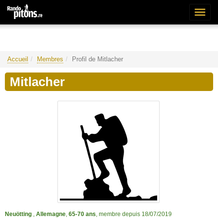
Bascu
la
naviga
Accueil
Membres
Profil de Mitlacher
Mitlacher
Neuötting
,
Allemagne
,
65-70 ans
, membre depuis 18/07/2019