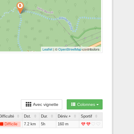
Leaflet
| ©
OpenStreetMap
contributors
Avec vignette
Colonnes
Difficulté
Dst.
Dur.
Déniv.+
Sportif
Difficile
7.2 km
5h
160 m