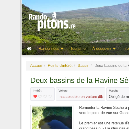
Randonnées
Tourisme
À découvrir
Info
Accueil
Points d'intérêt
Bassin
Deux bassins de la
Deux bassins de la Ravine S
Intérêt
Voiture
Marche
Inaccessible en voiture
Obligé de 
Remonter la Ravine Sèche à p
vers le point de vue sur Gran
Le premier est une retenue d'
grand bassin 50 m plus pas et