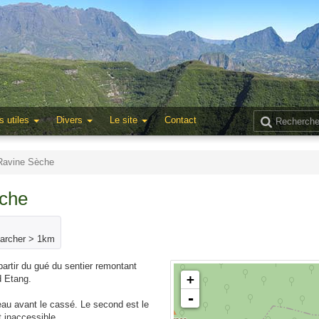
s utiles
Divers
Le site
Contact
 Ravine Sèche
èche
marcher > 1km
artir du gué du sentier remontant
+
d Etang.
-
eau avant le cassé. Le second est le
 inaccessible.