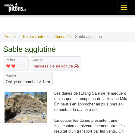
Bascu
la
naviga
Accueil
Points d'intérêt
Curiosité
Sable agglutiné
Sable agglutiné
Intérêt
Voiture
Inaccessible en voiture
Marche
Obligé de marcher > 1km
Les dunes de l'Etang Salé se remarquent
moins que les coupures de la Ravine Mila.
On peut s'en approcher au plus près en
remontant la ravine à sec.
En coupe, les dunes présentent une
succession de niveau finement stratifiés
résultat d’un transport par les vents. On