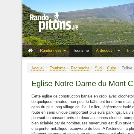
Randonnées
Tourisme
À découvrir
Info
Accueil
Tourisme
Recherche
Sud
Culte
Eglise
Eglise Notre Dame du Mont C
Cette église de construction banale en croix avec clocheto
de quelques minutes, non pour le bâtiment lui-même mais pou
gens du plus long village de l'île. Le lieu, légèrement isolé 
route en sens unique comportant plusieurs parkings. La vis
poursuit en passant près de deux anciennes cloches compor
bien éclairée par de nombreuses ouvertures est d'un style 
charpente métallique recouverte de bois. A l'extérieur, la p
bâtiment en verre et aluminium style véranda qui abrite Vie