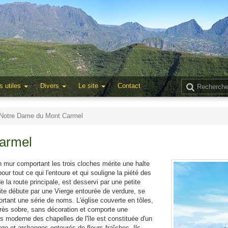
s utiles
Divers
Le site
Contact
 Notre Dame du Mont Carmel
armel
n mur comportant les trois cloches mérite une halte
r tout ce qui l'entoure et qui souligne la piété des
de la route principale, est desservi par une petite
ite débute par une Vierge entourée de verdure, se
tant une série de noms. L'église couverte en tôles,
très sobre, sans décoration et comporte une
lus moderne des chapelles de l'île est constituée d'un
rge et archanges entourés de fleurs fraîches. Ils