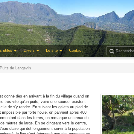
s utiles
Divers
Le site
Contact
Puits de Langevin
est donné dès en arrivant à la fin du village quand on
 très vite qu'un puits, voire une source, existent
fficile de s'y rendre. En suivant les galets au pied de
 impossible par forte houle, on parvient après 400
 remontant dans les terres, on remarque un creux du
 de mètres de large. En se dirigeant vers le centre,
d'eau claire qui dut longuement servir à la population
donné, le lieu n'est fréquenté que des randonneurs