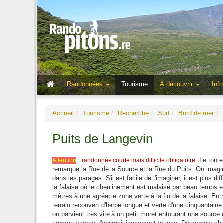
Randonnées
Tourisme
À découvrir
Info
Accueil
Tourisme
Recherche
Sud
Bord de mer
Puits de Langevin
:
. Le ton 
Attention
randonnée courte mais difficile obligatoire
remarque la Rue de la Source et la Rue du Puits. On imagine
dans les parages. S'il est facile de l'imaginer, il est plus di
la falaise où le cheminement est malaisé par beau temps et
mètres à une agréable zone verte à la fin de la falaise. En
terrain recouvert d'herbe longue et verte d'une cinquantaine
on parvient très vite à un petit muret entourant une source 
comme source d'approvisionnement en eau. Désormais aban