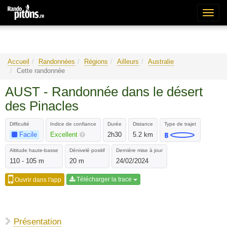
Bascu
la
naviga
Accueil
Randonnées
Régions
Ailleurs
Australie
Cette randonnée
AUST - Randonnée dans le désert
des Pinacles
Difficulté
Indice de confiance
Durée
Distance
Type de trajet
Facile
Excellent
2h30
5.2 km
Altitude haute-basse
Dénivelé positif
Dernière mise à jour
110 - 105 m
20 m
24/02/2024
Télécharger la trace
Ouvrir dans l'app
Présentation