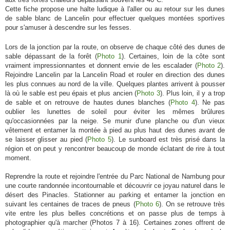
Cette fiche propose une halte ludique à l'aller ou au retour sur les dunes
de sable blanc de Lancelin pour effectuer quelques montées sportives
pour s'amuser à descendre sur les fesses.
Lors de la jonction par la route, on observe de chaque côté des dunes de
sable dépassant de la forêt (
Photo 1
). Certaines, loin de la côte sont
vraiment impressionnantes et donnent envie de les escalader (
Photo 2
).
Rejoindre Lancelin par la Lancelin Road et rouler en direction des dunes
les plus connues au nord de la ville. Quelques plantes arrivent à pousser
là où le sable est peu épais et plus ancien (
Photo 3
). Plus loin, il y a trop
de sable et on retrouve de hautes dunes blanches (
Photo 4
). Ne pas
oublier les lunettes de soleil pour éviter les mêmes brûlures
qu'occasionnées par la neige. Se munir d'une planche ou d'un vieux
vêtement et entamer la montée à pied au plus haut des dunes avant de
se laisser glisser au pied (
Photo 5
). Le sunboard est très prisé dans la
région et on peut y rencontrer beaucoup de monde éclatant de rire à tout
moment.
Reprendre la route et rejoindre l'entrée du Parc National de Nambung pour
une courte randonnée incontournable et découvrir ce joyau naturel dans le
désert des Pinacles. Stationner au parking et entamer la jonction en
suivant les centaines de traces de pneus (
Photo 6
). On se retrouve très
vite entre les plus belles concrétions et on passe plus de temps à
photographier qu'à marcher (Photos 7 à 16). Certaines zones offrent de