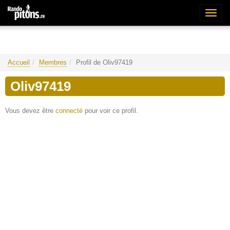
Bascu
la
naviga
Accueil
Membres
Profil de Oliv97419
Oliv97419
Vous devez être
connecté
pour voir ce profil.