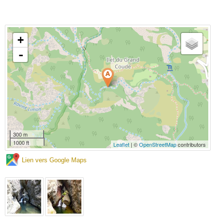
+
-
300 m
1000 ft
Leaflet
| ©
OpenStreetMap
contributors
Lien vers Google Maps