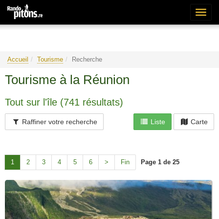
Bascu
la
naviga
Accueil
Tourisme
Recherche
Tourisme à la Réunion
Tout sur l'île (741 résultats)
Raffiner votre recherche
Liste
Carte
Page 1 de 25
1
2
3
4
5
6
>
Fin