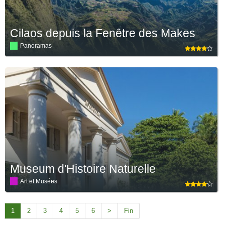
Cilaos depuis la Fenêtre des Makes
Panoramas
Museum d'Histoire Naturelle
Art et Musées
1
2
3
4
5
6
>
Fin