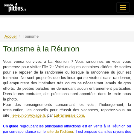
Bascu
la
naviga
Accueil
Tourisme
Tourisme à la Réunion
Vous venez ou vivez à La Réunion ? Vous randonnez ou vous vous
promenez pour visiter l'île ? : Voici quelques centaines d'idées de sorties
pour se reposer de la randonnée ou lorsque la randonnée du jour est
terminée. Ne sont proposés que les lieux qui se visitent sans randonner,
qui empruntent des itinéraires très courts ne nécessitant jamais de gros
efforts, de petites balades ne demandant aucun entraînement particulier.
Dans le cas contraire, des précisions sont apportées dans le texte sous
la photo.
Pour des renseignements concernant les vols, l'hébergement, la
restauration, les conseils pour réussir des vacances, reportez-vous au
site
IleReunionVoyage.fr.
par
LaPalmeraie.com.
Un guide
regroupant les principales attractions est en vente à la Réunion ou
site de l'éditeur
.
par correspondance sur le
Il est proposé dans les rayons des