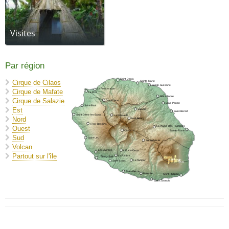
Visites
Par région
Saint-Denis
Cirque de Cilaos
Sainte-Marie
Sainte-Suzanne
La Possession
Cirque de Mafate
Le Port
Saint-André
Cirque de Salazie
Dos D'Ane
Bras-Panon
Saint-Paul
Est
Salazie
Saint-Benoît
Saint-Gilles-les Bains
La Nouvelle
Nord
Hell-Bourg
Trois-Bassins
La Plaine-des-Palmistes
Ouest
Cilaos
Sainte-Rose
Sud
Saint-Leu
Bourg Murat
Volcan
Les Avirons
L'Entre-Deux
Partout sur l'île
La Rivière
L'Étang-Salé
Le Tampon
Saint-Louis
Saint-Pierre
Petite-Île
Saint-Philippe
Saint-Joseph