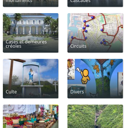
monuments
Cascades
Cases et demeures
créoles
Circuits
Culte
Divers