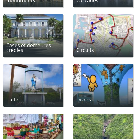
monuments
Cascades
Cases et demeures
créoles
Circuits
Culte
Divers