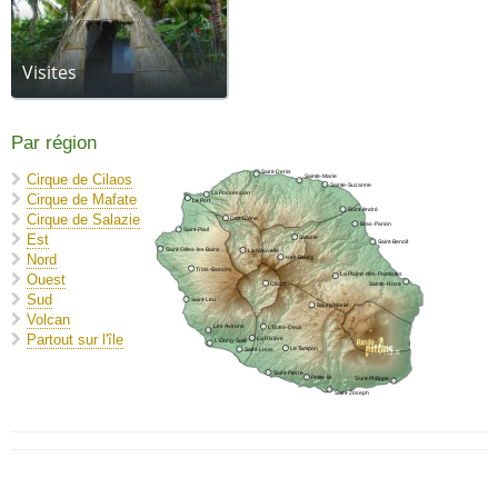
Visites
Par région
Saint-Denis
Cirque de Cilaos
Sainte-Marie
Sainte-Suzanne
La Possession
Cirque de Mafate
Le Port
Saint-André
Cirque de Salazie
Dos D'Ane
Bras-Panon
Saint-Paul
Est
Salazie
Saint-Benoît
Saint-Gilles-les Bains
La Nouvelle
Nord
Hell-Bourg
Trois-Bassins
La Plaine-des-Palmistes
Ouest
Cilaos
Sainte-Rose
Sud
Saint-Leu
Bourg Murat
Volcan
Les Avirons
L'Entre-Deux
Partout sur l'île
La Rivière
L'Étang-Salé
Le Tampon
Saint-Louis
Saint-Pierre
Petite-Île
Saint-Philippe
Saint-Joseph