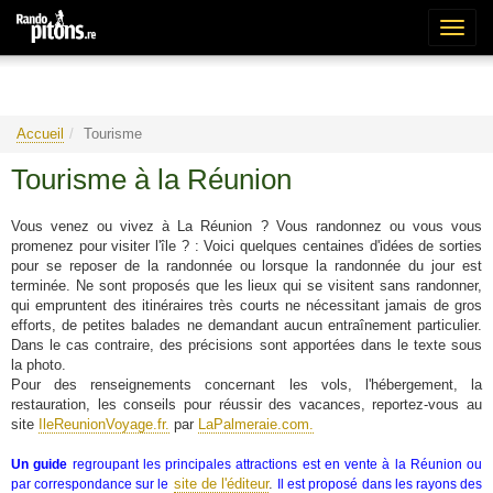
Bascu
la
naviga
Accueil
Tourisme
Tourisme à la Réunion
Vous venez ou vivez à La Réunion ? Vous randonnez ou vous vous
promenez pour visiter l'île ? : Voici quelques centaines d'idées de sorties
pour se reposer de la randonnée ou lorsque la randonnée du jour est
terminée. Ne sont proposés que les lieux qui se visitent sans randonner,
qui empruntent des itinéraires très courts ne nécessitant jamais de gros
efforts, de petites balades ne demandant aucun entraînement particulier.
Dans le cas contraire, des précisions sont apportées dans le texte sous
la photo.
Pour des renseignements concernant les vols, l'hébergement, la
restauration, les conseils pour réussir des vacances, reportez-vous au
site
IleReunionVoyage.fr.
par
LaPalmeraie.com.
Un guide
regroupant les principales attractions est en vente à la Réunion ou
site de l'éditeur
.
par correspondance sur le
Il est proposé dans les rayons des